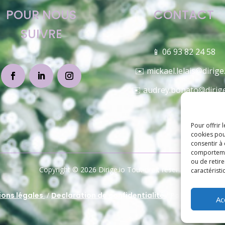
POUR NOUS
CONTACT
SUIVRE
📱 06 93 82 24 58
✉️
mickael.lelais@dirige
✉️
audrey.bonato@dirige
Pour offrir 
cookies pou
consentir à
comportement
ou de retire
Copyright © 2026 Dirige.io Tout droit réservé
caractéristi
ions légales
/
Declaration de confidentialité
/
Politique de c
Ac