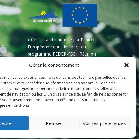
« Ce site a été financé par l’Union
.io
Européenne dans le cadre du
programme FEDER-FSE+ Réunion
.io
dont l’Autorité de gestion est la
Gérer le consentement
Région Réunion. L’Europe
s’engage à La Réunion avec le
les meilleures expériences, nous utilisons des technologies telles que les
fonds FEDER »
r stocker et/ou accéder aux informations des appareils. Le fait de
 ces technologies nous permettra de traiter des données telles que le
 de navigation ou les ID uniques sur ce site. Le fait de ne pas consentir
r son consentement peut avoir un effet négatif sur certaines
ques et fonctions.
ookies
cepter
Refuser
Voir les préférences