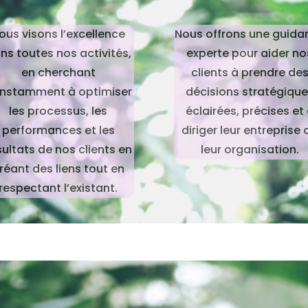
ous visons l’excellence
Nous offrons une guida
ns toutes nos activités,
experte
pour aider no
en cherchant
clients à prendre de
nstamment à optimiser
décisions stratégiqu
les processus, les
éclairées, précises et
performances et les
diriger leur entreprise 
sultats de nos clients en
leur organisation.
réant des liens tout en
respectant l’existant.